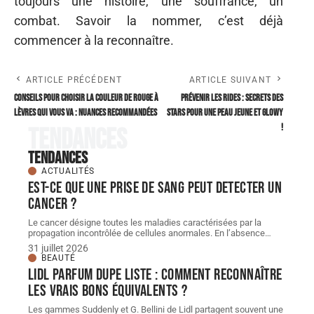
toujours une histoire, une souffrance, un
combat. Savoir la nommer, c’est déjà
commencer à la reconnaître.
ARTICLE PRÉCÉDENT
ARTICLE SUIVANT
Conseils pour choisir la couleur de rouge à
Prévenir les rides : secrets des
lèvres qui vous va : nuances recommandées
stars pour une peau jeune et glowy
!
Tendances
Tendances
ACTUALITÉS
Est-ce que une prise de sang peut detecter un
cancer ?
Le cancer désigne toutes les maladies caractérisées par la
propagation incontrôlée de cellules anormales. En l’absence
…
31 juillet 2026
BEAUTÉ
Lidl parfum dupe Liste : comment reconnaître
les vrais bons équivalents ?
Les gammes Suddenly et G. Bellini de Lidl partagent souvent une