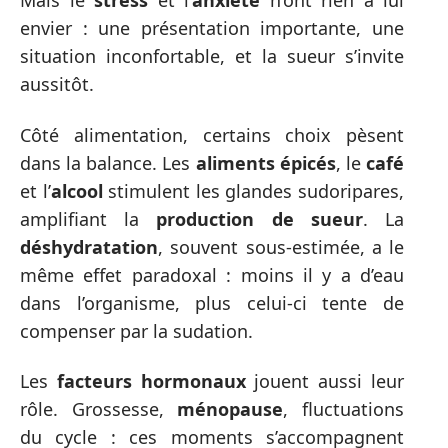
Mais le
stress
et l’
anxiété
n’ont rien à lui
envier : une présentation importante, une
situation inconfortable, et la sueur s’invite
aussitôt.
Côté alimentation, certains choix pèsent
dans la balance. Les
aliments épicés
, le
café
et l’
alcool
stimulent les glandes sudoripares,
amplifiant la
production de sueur
. La
déshydratation
, souvent sous-estimée, a le
même effet paradoxal : moins il y a d’eau
dans l’organisme, plus celui-ci tente de
compenser par la sudation.
Les
facteurs hormonaux
jouent aussi leur
rôle. Grossesse,
ménopause
, fluctuations
du cycle : ces moments s’accompagnent