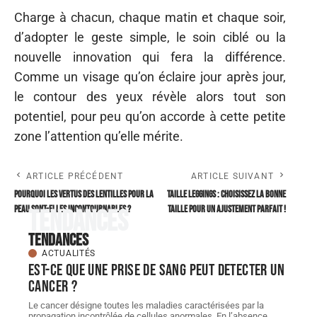
Charge à chacun, chaque matin et chaque soir,
d’adopter le geste simple, le soin ciblé ou la
nouvelle innovation qui fera la différence.
Comme un visage qu’on éclaire jour après jour,
le contour des yeux révèle alors tout son
potentiel, pour peu qu’on accorde à cette petite
zone l’attention qu’elle mérite.
ARTICLE PRÉCÉDENT
ARTICLE SUIVANT
Pourquoi les vertus des lentilles pour la
Taille leggings : choisissez la bonne
peau sont-elles incontournables ?
taille pour un ajustement parfait !
Tendances
Tendances
ACTUALITÉS
Est-ce que une prise de sang peut detecter un
cancer ?
Le cancer désigne toutes les maladies caractérisées par la
propagation incontrôlée de cellules anormales. En l’absence
…