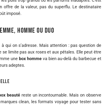
les pulls trop grands ou les parfums inadaptés. C’est
n offre de la valeur, pas du superflu. Le destinataire
goût imposé.
 femme, homme ou duo
à qui on s’adresse. Mais attention : pas question de
 se limite pas aux roses et aux pétales. Elle peut être
 comme une
box homme
va bien au-delà du barbecue et
eurs adeptes.
 elle
box beauté
reste un incontournable. Mais on observe
s marques clean, les formats voyage pour tester sans