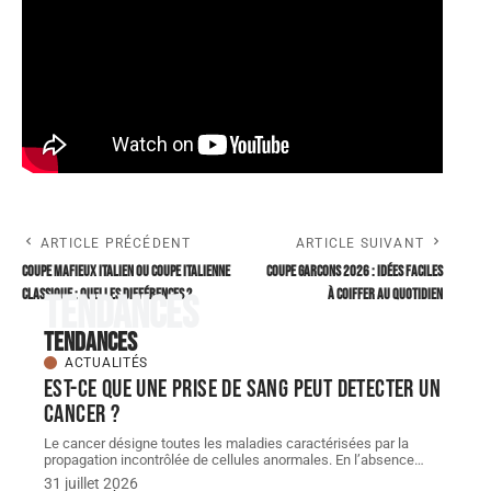
ARTICLE PRÉCÉDENT
ARTICLE SUIVANT
Coupe mafieux italien ou coupe italienne
Coupe garcons 2026 : idées faciles
classique : quelles différences ?
à coiffer au quotidien
Tendances
Tendances
ACTUALITÉS
Est-ce que une prise de sang peut detecter un
cancer ?
Le cancer désigne toutes les maladies caractérisées par la
propagation incontrôlée de cellules anormales. En l’absence
…
31 juillet 2026