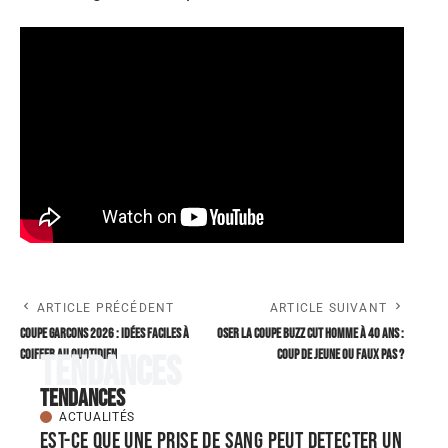
ARTICLE PRÉCÉDENT
ARTICLE SUIVANT
Coupe garcons 2026 : idées faciles à
Oser la coupe buzz cut homme à 40 ans :
coiffer au quotidien
coup de jeune ou faux pas ?
Tendances
Tendances
ACTUALITÉS
Est-ce que une prise de sang peut detecter un