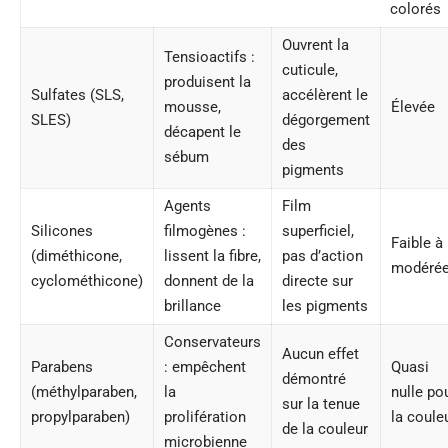
colorés
Ouvrent la
Tensioactifs :
cuticule,
produisent la
Sulfates (SLS,
accélèrent le
mousse,
Élevée
SLES)
dégorgement
décapent le
des
sébum
pigments
Agents
Film
Silicones
filmogènes :
superficiel,
Faible à
(diméthicone,
lissent la fibre,
pas d’action
modéré
cyclométhicone)
donnent de la
directe sur
brillance
les pigments
Conservateurs
Aucun effet
Parabens
: empêchent
Quasi
démontré
(méthylparaben,
la
nulle po
sur la tenue
propylparaben)
prolifération
la coule
de la couleur
microbienne