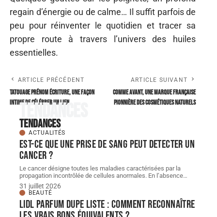
regain d’énergie ou de calme… Il suffit parfois de
peu pour réinventer le quotidien et tracer sa
propre route à travers l’univers des huiles
essentielles.
ARTICLE PRÉCÉDENT
ARTICLE SUIVANT
Tatouage prénom écriture, une façon
Comme Avant, une marque française
intime de célébrer un lien
pionnière des cosmétiques naturels
Tendances
Tendances
ACTUALITÉS
Est-ce que une prise de sang peut detecter un
cancer ?
Le cancer désigne toutes les maladies caractérisées par la
propagation incontrôlée de cellules anormales. En l’absence
…
31 juillet 2026
BEAUTÉ
Lidl parfum dupe Liste : comment reconnaître
les vrais bons équivalents ?