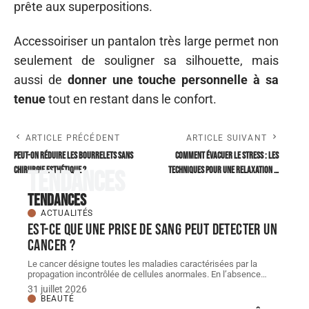
prête aux superpositions.
Accessoiriser un pantalon très large permet non
seulement de souligner sa silhouette, mais
aussi de
donner une touche personnelle à sa
tenue
tout en restant dans le confort.
ARTICLE PRÉCÉDENT
ARTICLE SUIVANT
Peut-on réduire les bourrelets sans
Comment évacuer le stress : les
chirurgie esthétique ?
techniques pour une relaxation …
Tendances
Tendances
ACTUALITÉS
Est-ce que une prise de sang peut detecter un
cancer ?
Le cancer désigne toutes les maladies caractérisées par la
propagation incontrôlée de cellules anormales. En l’absence
…
31 juillet 2026
BEAUTÉ