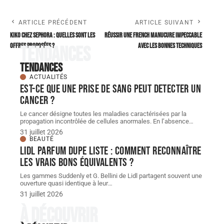
ARTICLE PRÉCÉDENT
ARTICLE SUIVANT
Kiko chez Sephora : Quelles sont les
Réussir une french manucure impeccable
offres proposées ?
avec les bonnes techniques
Tendances
Tendances
ACTUALITÉS
Est-ce que une prise de sang peut detecter un
cancer ?
Le cancer désigne toutes les maladies caractérisées par la
propagation incontrôlée de cellules anormales. En l’absence
…
31 juillet 2026
BEAUTÉ
Lidl parfum dupe Liste : comment reconnaître
les vrais bons équivalents ?
Les gammes Suddenly et G. Bellini de Lidl partagent souvent une
ouverture quasi identique à leur
…
31 juillet 2026
À découvrir