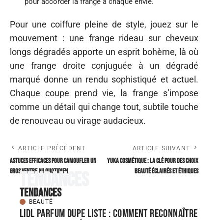
pour accorder la frange à chaque envie.
Pour une coiffure pleine de style, jouez sur le
mouvement : une frange rideau sur cheveux
longs dégradés apporte un esprit bohème, là où
une frange droite conjuguée à un dégradé
marqué donne un rendu sophistiqué et actuel.
Chaque coupe prend vie, la frange s’impose
comme un détail qui change tout, subtile touche
de renouveau ou virage audacieux.
ARTICLE PRÉCÉDENT
ARTICLE SUIVANT
Astuces efficaces pour camoufler un
Yuka cosmétique : La clé pour des choix
gros ventre au quotidien
beauté éclairés et éthiques
Tendances
Tendances
BEAUTÉ
Lidl parfum dupe Liste : comment reconnaître