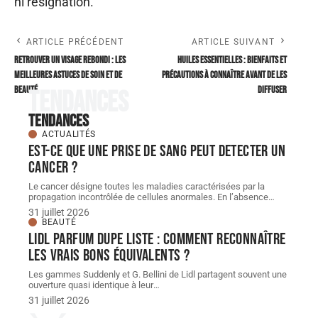
ni résignation.
ARTICLE PRÉCÉDENT
ARTICLE SUIVANT
Retrouver un visage rebondi : Les
Huiles essentielles : bienfaits et
meilleures astuces de soin et de
précautions à connaître avant de les
beauté
diffuser
Tendances
Tendances
ACTUALITÉS
Est-ce que une prise de sang peut detecter un
cancer ?
Le cancer désigne toutes les maladies caractérisées par la
propagation incontrôlée de cellules anormales. En l’absence
…
31 juillet 2026
BEAUTÉ
Lidl parfum dupe Liste : comment reconnaître
les vrais bons équivalents ?
Les gammes Suddenly et G. Bellini de Lidl partagent souvent une
ouverture quasi identique à leur
…
31 juillet 2026